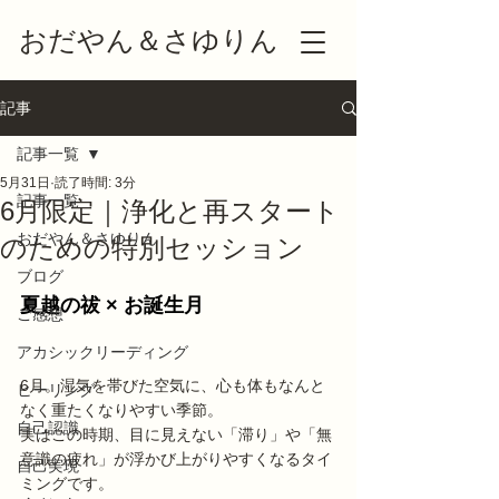
おだやん＆さゆりん
記事
記事一覧
5月31日
読了時間: 3分
記事一覧
6月限定｜浄化と再スタート
おだやん＆さゆりん
のための特別セッション
ブログ
夏越の祓 × お誕生月 
ご感想
アカシックリーディング
6月。湿気を帯びた空気に、心も体もなんと
ヒーリング
なく重たくなりやすい季節。
自己認識
実はこの時期、目に見えない「滞り」や「無
意識の疲れ」が浮かび上がりやすくなるタイ
自己実現
ミングです。