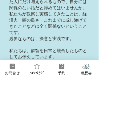
た人にだけ与えられるもので、自分には
関係のない話だと諦めてはいませんか。
私たちが観察し実感してきたことは、経
済力・頭の良さ・これまでに成し遂げて
きたことなどは全く関係ないということ
です。
必要なものは、決意と実践です。​
私たちは、​
叡智を日常と統合したものと
してお伝えしています。
分離してしまっている自分自身が統合す
ると、努力なく望む人生が手に入るよう
お問合せ
ｱｶｼｬﾐｸｼﾞ
予約
瞑想会
になります。
時代は2012年を境に、分離から統合へと
すでにシフトしました。
叡智に興味があるかないかに関わらず、
人々は目覚め始めています。
シフトの時代の混乱の中で、本来の自分
を取り戻し、心から望む人生を実現でき
るようサポートいたします。
私たちは皆、すでにいつでも繋がってい
ます。